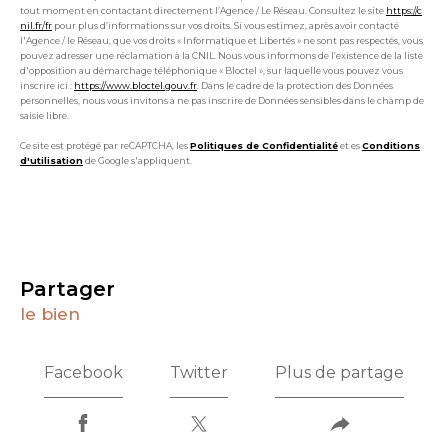
tout moment en contactant directement l’Agence / Le Réseau. Consultez le site
https://c
nil.fr/fr
pour plus d’informations sur vos droits. Si vous estimez, après avoir contacté
l'Agence / le Réseau, que vos droits « Informatique et Libertés » ne sont pas respectés, vous
pouvez adresser une réclamation à la CNIL. Nous vous informons de l’existence de la liste
d'opposition au démarchage téléphonique « Bloctel », sur laquelle vous pouvez vous
inscrire ici :
https://www.bloctel.gouv.fr
. Dans le cadre de la protection des Données
personnelles, nous vous invitons à ne pas inscrire de Données sensibles dans le champ de
saisie libre.
Ce site est protégé par reCAPTCHA, les
Politiques de Confidentialité
et es
Conditions
d'utilisation
de Google s'appliquent.
partager
le bien
Facebook
Twitter
Plus de partage