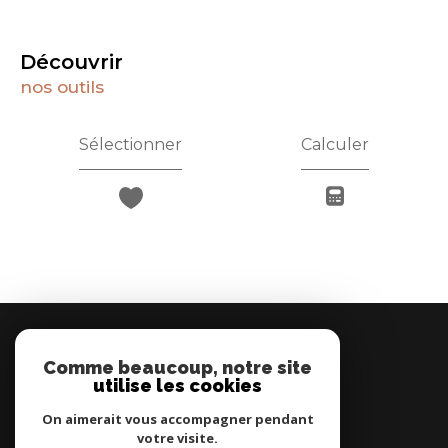
découvrir
nos outils
Sélectionner
Calculer
MONTCETIA
Comme beaucoup, notre site
04 67 78 04 01
utilise les cookies
contact@montcetia.com
7 Promenade Jean-Baptiste Marty
On aimerait vous accompagner pendant
34200
sète
votre visite.