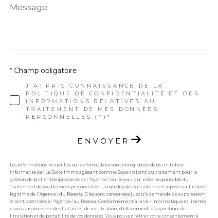
Message
*
* Champ obligatoire
J'AI PRIS CONNAISSANCE DE LA
POLITIQUE DE CONFIDENTIALITÉ ET DES
INFORMATIONS RELATIVES AU
TRAITEMENT DE MES DONNÉES
PERSONNELLES (*)*
ENVOYER
Les informations recueillies sur ce formulaire sont enregistrées dans un fichier
informatisé par La Boite Immo agissant comme Sous-traitant du traitement pour la
gestion de la clientèle/prospects de l'Agence / du Réseau qui reste Responsable du
Traitement de vos Données personnelles. La base légale du traitement repose sur l'intérêt
légitime de l'Agence / du Réseau. Elles sont conservées jusqu'à demande de suppression
et sont destinées à l'Agence / au Réseau. Conformément à la loi « informatique et libertés
», vous disposez des droits d’accès, de rectification, d’effacement, d’opposition, de
limitation et de portabilité de vos données. Vous pouvez retirer votre consentement à