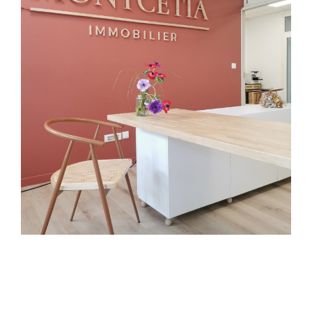
Nos services immobiliers à
Sète
Achat immobilier
Vous recherchez un bien immobilier à Sète.
Que vous soyez à la recherche d’une maison
avec vue sur la mer, d’un appartement en
centre-ville ou d’un investissement locatif,
notre
agence immobilière à Sète
vous
accompagne à chaque étape.
Grâce à notre expertise locale et notre
réseau, nous vous proposons des
biens
adaptés à vos critères et à votre budget
.
L’achat immobilier est une étape clé, et nous
nous assurons que vous trouviez le bien qui
correspond à vos attentes en toute sérénité.