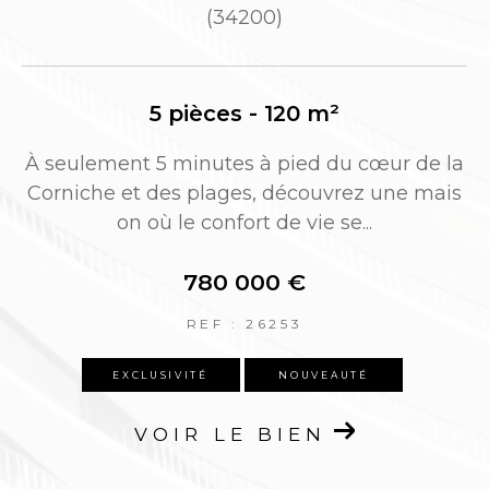
(34200)
5 pièces - 120 m²
eulement 5 minutes à pied du cœur de la
Situé en
niche et des plages, découvrez une mais
r Est, c
on où le confort de vie se...
780 000 €
REF : 26253
EXCLUSIVITÉ
NOUVEAUTÉ
VOIR LE BIEN