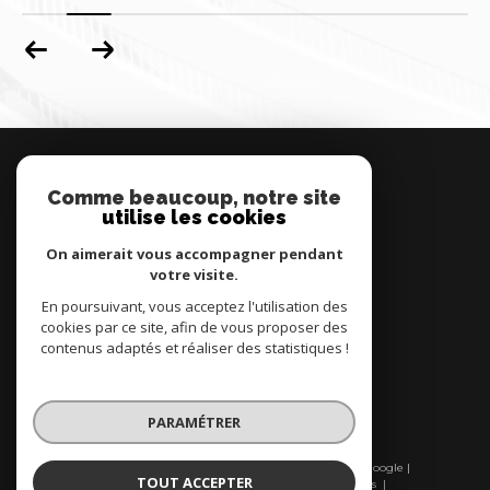
MONTCETIA
Comme beaucoup, notre site
04 67 78 04 01
utilise les cookies
contact@montcetia.com
7 Promenade Jean-Baptiste Marty
On aimerait vous accompagner pendant
34200
sète
votre visite.
En poursuivant, vous acceptez l'utilisation des
cookies par ce site, afin de vous proposer des
Nous suivre sur
contenus adaptés et réaliser des statistiques !
PARAMÉTRER
© 2026 | Tous droits réservés | Traduction powered by Google |
TOUT ACCEPTER
Nos honoraires
Plan du site
Mentions légales