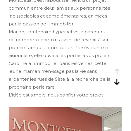
Montcétia, c’est l’aboutissement d’un projet
commun entre deux amies aux personnalités
indissociables et complémentaires, animées
par la passion de l’immobilier.
Marion, trentenaire hyperactive, a parcouru
de nombreux chemins avant de revenir à son
premier amour : l’immobilier. Persévérante et
visionnaire, elle ouvrira les portes à vos projets.
Caroline a l’immobilier dans les veines, cette
jeune maman n’envisage pas la vie sans
arpenter les rues de Sète à la recherche de la
prochaine perle rare.
L’idée est simple, nous confier votre projet
immobilier pour
vendre, acheter, louer,
estimer ou gérer votre bien
avec une
équipe de confiance et une parfaite
connaissance du marché local.