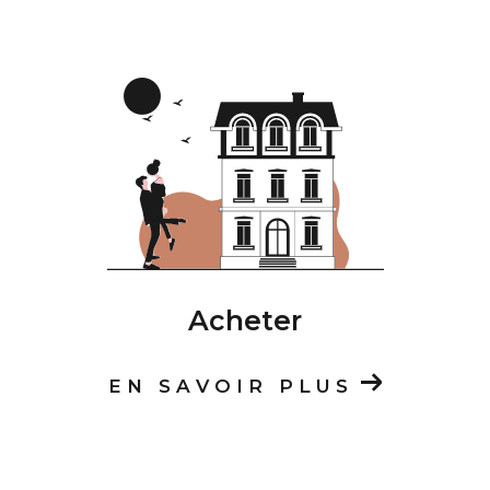
du secteur afin de vous permettre de vendre
au bon prix et dans les meilleurs délais.
Demandez votre
estimation
immobilière
dès maintenant.
Contactez notre agence
immobilière à Sète.
Vous avez un projet immobilier à Sète. Achat,
vente, location ou gestion, notre agence est à
Acheter
votre service pour concrétiser vos envies.
Nous sommes situés au
7 Promenade JB
EN SAVOIR PLUS
Marty, 34200 Sète.
Vous pouvez nous joindre
par téléphone au
04 67 78 04 01
ou par email
à
contact@montcetia.com.
Prenez rendez-vous dès aujourd’hui pour