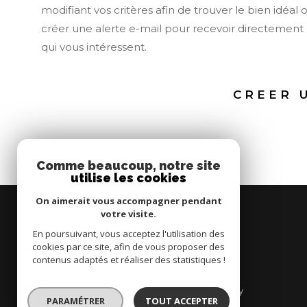
modifiant vos critères afin de trouver le bien idéal 
créer une alerte e-mail pour recevoir directement 
qui vous intéressent.
CREER 
Comme beaucoup, notre site
utilise les cookies
On aimerait vous accompagner pendant
votre visite.
En poursuivant, vous acceptez l'utilisation des
MONTCETIA
cookies par ce site, afin de vous proposer des
contenus adaptés et réaliser des statistiques !
04 67 78 04 01
contact@montcetia.com
7 Promenade Jean-Baptiste Marty
PARAMÉTRER
TOUT ACCEPTER
34200
sète