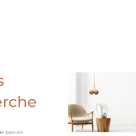
s
erche
de bien en