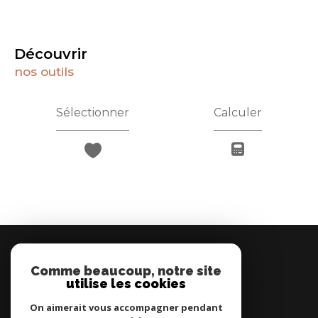
découvrir
nos outils
Sélectionner
Calculer
MONTCETIA
Comme beaucoup, notre site
04 67 78 04 01
utilise les cookies
contact@montcetia.com
7 Promenade Jean-Baptiste Marty
On aimerait vous accompagner pendant