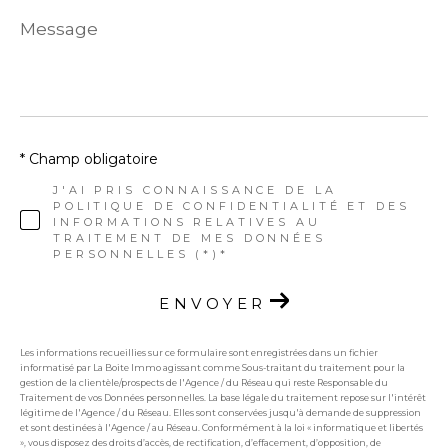
Message
*
* Champ obligatoire
J'AI PRIS CONNAISSANCE DE LA
POLITIQUE DE CONFIDENTIALITÉ ET DES
INFORMATIONS RELATIVES AU
TRAITEMENT DE MES DONNÉES
PERSONNELLES (*)*
ENVOYER
Les informations recueillies sur ce formulaire sont enregistrées dans un fichier
informatisé par La Boite Immo agissant comme Sous-traitant du traitement pour la
gestion de la clientèle/prospects de l'Agence / du Réseau qui reste Responsable du
Traitement de vos Données personnelles. La base légale du traitement repose sur l'intérêt
légitime de l'Agence / du Réseau. Elles sont conservées jusqu'à demande de suppression
et sont destinées à l'Agence / au Réseau. Conformément à la loi « informatique et libertés
», vous disposez des droits d’accès, de rectification, d’effacement, d’opposition, de