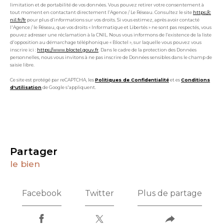
limitation et de portabilité de vos données. Vous pouvez retirer votre consentement à
tout moment en contactant directement l’Agence / Le Réseau. Consultez le site
https://c
nil.fr/fr
pour plus d’informations sur vos droits. Si vous estimez, après avoir contacté
l'Agence / le Réseau, que vos droits « Informatique et Libertés » ne sont pas respectés, vous
pouvez adresser une réclamation à la CNIL. Nous vous informons de l’existence de la liste
d'opposition au démarchage téléphonique « Bloctel », sur laquelle vous pouvez vous
inscrire ici :
https://www.bloctel.gouv.fr
. Dans le cadre de la protection des Données
personnelles, nous vous invitons à ne pas inscrire de Données sensibles dans le champ de
saisie libre.
Ce site est protégé par reCAPTCHA, les
Politiques de Confidentialité
et es
Conditions
d'utilisation
de Google s'appliquent.
partager
le bien
Facebook
Twitter
Plus de partage