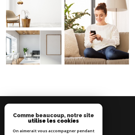
MONTCETIA
Comme beaucoup, notre site
04 67 78 04 01
utilise les cookies
contact@montcetia.com
7 Promenade Jean-Baptiste Marty
On aimerait vous accompagner pendant