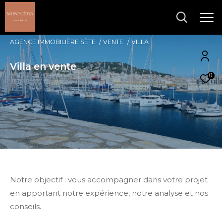
AGENCE IMMOBILIÈRE SÈTE
VENTE
VILLA
Villa en vente
0
Notre objectif : vous accompagner dans votre projet
en apportant notre expérience, notre analyse et nos
conseils.