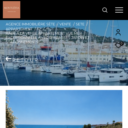
AGENCE IMMOBILIÈRE SÈTE
VENTE
SETE
APPARTEMENT
T2
RARE A LA VENTE APPARTEMENT VUE MER
EXCEPTIONNELLE AVEC TERRASSES JARDIN ET
STATIONNEMENTS
0
RETOUR