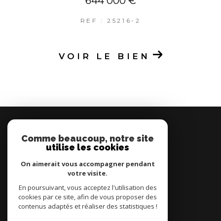
644 000 €
REF : 25216-2
VOIR LE BIEN
MONTCETIA
Comme beaucoup, notre site
04 67 78 04 01
utilise les cookies
contact@montcetia.com
7 Promenade Jean-Baptiste Marty
On aimerait vous accompagner pendant
34200
sète
votre visite.
En poursuivant, vous acceptez l'utilisation des
cookies par ce site, afin de vous proposer des
Nous suivre sur
contenus adaptés et réaliser des statistiques !