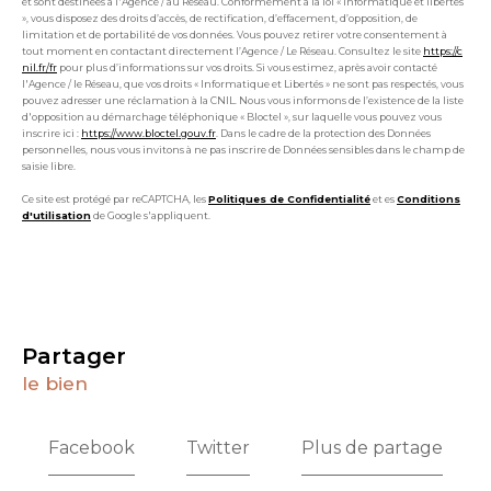
et sont destinées à l'Agence / au Réseau. Conformément à la loi « informatique et libertés
», vous disposez des droits d’accès, de rectification, d’effacement, d’opposition, de
limitation et de portabilité de vos données. Vous pouvez retirer votre consentement à
tout moment en contactant directement l’Agence / Le Réseau. Consultez le site
https://c
nil.fr/fr
pour plus d’informations sur vos droits. Si vous estimez, après avoir contacté
l'Agence / le Réseau, que vos droits « Informatique et Libertés » ne sont pas respectés, vous
pouvez adresser une réclamation à la CNIL. Nous vous informons de l’existence de la liste
d'opposition au démarchage téléphonique « Bloctel », sur laquelle vous pouvez vous
inscrire ici :
https://www.bloctel.gouv.fr
. Dans le cadre de la protection des Données
personnelles, nous vous invitons à ne pas inscrire de Données sensibles dans le champ de
saisie libre.
Ce site est protégé par reCAPTCHA, les
Politiques de Confidentialité
et es
Conditions
d'utilisation
de Google s'appliquent.
partager
le bien
Facebook
Twitter
Plus de partage