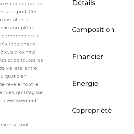
Détails
ise en valeur par de
sur le port. Cet
 invitation à
derie complète
Composition
me, comprend deux
arés. Idéalement
Sète, à proximité
Financier
es et de toutes les
e vie rare, entre
au quotidien.
Energie
e révéler tout le
vies, qu'il s'agisse
n investissement
Copropriété
t exposé sont