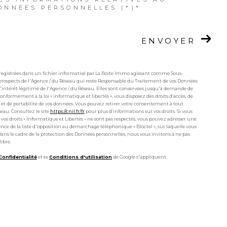
ONNÉES PERSONNELLES (*)*
ENVOYER
enregistrées dans un fichier informatisé par La Boite Immo agissant comme Sous-
e/prospects de l'Agence / du Réseau qui reste Responsable du Traitement de vos Données
l'intérêt légitime de l'Agence / du Réseau. Elles sont conservées jusqu'à demande de
onformément à la loi « informatique et libertés », vous disposez des droits d’accès, de
on et de portabilité de vos données. Vous pouvez retirer votre consentement à tout
au. Consultez le site
https://cnil.fr/fr
pour plus d’informations sur vos droits. Si vous
 vos droits « Informatique et Libertés » ne sont pas respectés, vous pouvez adresser une
nce de la liste d'opposition au démarchage téléphonique « Bloctel », sur laquelle vous
Dans le cadre de la protection des Données personnelles, nous vous invitons à ne pas
ibre.
Confidentialité
et es
Conditions d'utilisation
de Google s'appliquent.