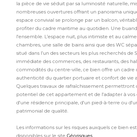
la pièce de vie séduit par sa luminosité naturelle, m
nombreuses ouvertures offrant un panorama unique 
espace convivial se prolonge par un balcon, véritable
profiter du cadre maritime au quotidien. Une buan
l'ensemble. L’espace nuit, plus intimiste et au cal
chambres, une salle de bains ainsi que des WC sép
situé dans l’un des secteurs les plus recherchés de 
immédiate des commerces, des restaurants, des hall
commodités du centre-ville, ce bien offre un cadre d
authenticité du quartier portuaire et confort de vie 
Quelques travaux de rafraîchissement permettront d
potentiel de cet appartement et de l'adapter à vos en
d'une résidence principale, d'un pied-à-terre ou d'u
patrimonial de qualité.
Les informations sur les risques auxquels ce bien es
disponibles sur le site
Géorisques